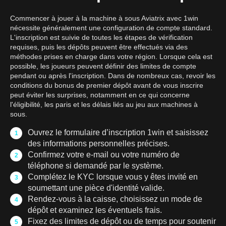
Commencer à jouer à la machine à sous Aviatrix avec 1win
nécessite généralement une configuration de compte standard.
L'inscription est suivie de toutes les étapes de vérification
requises, puis les dépôts peuvent être effectués via des
méthodes prises en charge dans votre région. Lorsque cela est
possible, les joueurs peuvent définir des limites de compte
pendant ou après l'inscription. Dans de nombreux cas, revoir les
conditions du bonus de premier dépôt avant de vous inscrire
peut éviter les surprises, notamment en ce qui concerne
l'éligibilité, les paris et les délais liés au jeu aux machines à
sous.
Ouvrez le formulaire d’inscription 1win et saisissez
des informations personnelles précises.
Confirmez votre e-mail ou votre numéro de
téléphone si demandé par le système.
Complétez le KYC lorsque vous y êtes invité en
soumettant une pièce d'identité valide.
Rendez-vous à la caisse, choisissez un mode de
dépôt et examinez les éventuels frais.
Fixez des limites de dépôt ou de temps pour soutenir