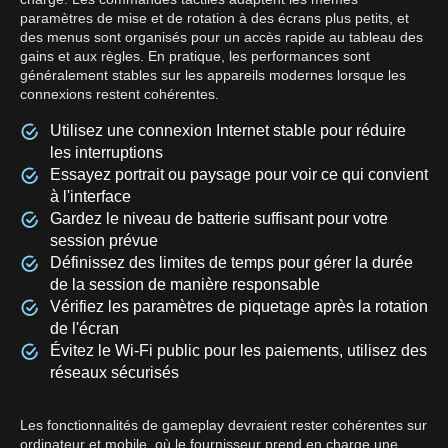
paramètres de mise et de rotation à des écrans plus petits, et
des menus sont organisés pour un accès rapide au tableau des
gains et aux règles. En pratique, les performances sont
généralement stables sur les appareils modernes lorsque les
connexions restent cohérentes.
Utilisez une connexion Internet stable pour réduire
les interruptions
Essayez portrait ou paysage pour voir ce qui convient
à l'interface
Gardez le niveau de batterie suffisant pour votre
session prévue
Définissez des limites de temps pour gérer la durée
de la session de manière responsable
Vérifiez les paramètres de piquetage après la rotation
de l'écran
Évitez le Wi-Fi public pour les paiements, utilisez des
réseaux sécurisés
Les fonctionnalités de gameplay devraient rester cohérentes sur
ordinateur et mobile, où le fournisseur prend en charge une