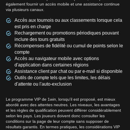
également fournir un accès mobile et une assistance continue
via plusieurs canaux.
Accès aux tournois ou aux classements lorsque cela
est pris en charge
Rechargement ou promotions périodiques pouvant
inclure des tours gratuits
Récompenses de fidélité ou cumul de points selon le
compte
Accès au navigateur mobile avec options
d'application dans certaines régions
Assistance client par chat ou par e-mail si disponible
Outils de compte tels que les limites, les délais
d'attente ou l'auto-exclusion
Le programme VIP de 1win, lorsqu'il est proposé, est mieux
abordé avec des attentes neutres. Les niveaux, les avantages
et les règles de qualification peuvent différer considérablement
selon les pays. Les joueurs doivent donc consulter les
conditions sur la page de leur compte sans supposer de
résultats garantis. En termes pratiques, les considérations VIP