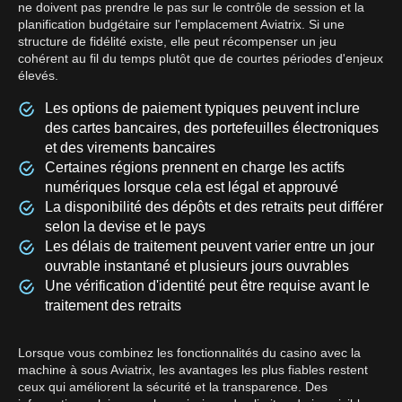
ne doivent pas prendre le pas sur le contrôle de session et la
planification budgétaire sur l'emplacement Aviatrix. Si une
structure de fidélité existe, elle peut récompenser un jeu
cohérent au fil du temps plutôt que de courtes périodes d'enjeux
élevés.
Les options de paiement typiques peuvent inclure
des cartes bancaires, des portefeuilles électroniques
et des virements bancaires
Certaines régions prennent en charge les actifs
numériques lorsque cela est légal et approuvé
La disponibilité des dépôts et des retraits peut différer
selon la devise et le pays
Les délais de traitement peuvent varier entre un jour
ouvrable instantané et plusieurs jours ouvrables
Une vérification d'identité peut être requise avant le
traitement des retraits
Lorsque vous combinez les fonctionnalités du casino avec la
machine à sous Aviatrix, les avantages les plus fiables restent
ceux qui améliorent la sécurité et la transparence. Des