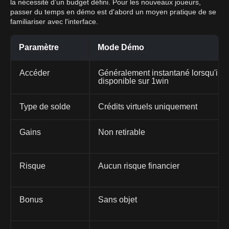
la nécessité d’un budget défini. Pour les nouveaux joueurs,
passer du temps en démo est d'abord un moyen pratique de se
familiariser avec l'interface.
Paramètre
Mode Démo
Accéder
Généralement instantané lorsqu'il es
disponible sur 1win
Type de solde
Crédits virtuels uniquement
Gains
Non retirable
Risque
Aucun risque financier
Bonus
Sans objet