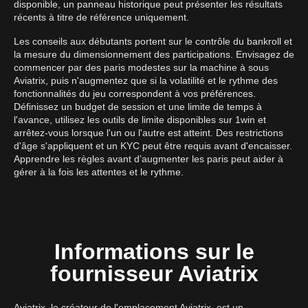
disponible, un panneau historique peut présenter les résultats
récents à titre de référence uniquement.
Les conseils aux débutants portent sur le contrôle du bankroll et
la mesure du dimensionnement des participations. Envisagez de
commencer par des paris modestes sur la machine à sous
Aviatrix, puis n'augmentez que si la volatilité et le rythme des
fonctionnalités du jeu correspondent à vos préférences.
Définissez un budget de session et une limite de temps à
l'avance, utilisez les outils de limite disponibles sur 1win et
arrêtez-vous lorsque l'un ou l'autre est atteint. Des restrictions
d'âge s'appliquent et un KYC peut être requis avant d'encaisser.
Apprendre les règles avant d’augmenter les paris peut aider à
gérer à la fois les attentes et le rythme.
Informations sur le
fournisseur Aviatrix
Aviatrix, le créateur de l'emplacement Aviatrix, est un