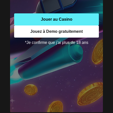
Jouer au Casino
Jouez à Demo gratuitement
*Je confirme que j'ai plus de 18 ans