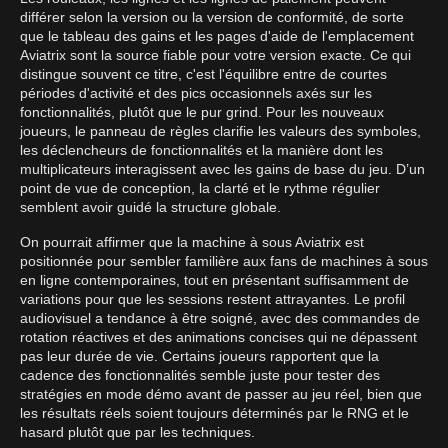
différer selon la version ou la version de conformité, de sorte
que le tableau des gains et les pages d'aide de l'emplacement
Aviatrix sont la source fiable pour votre version exacte. Ce qui
distingue souvent ce titre, c'est l'équilibre entre de courtes
périodes d'activité et des pics occasionnels axés sur les
fonctionnalités, plutôt que le pur grind. Pour les nouveaux
joueurs, le panneau de règles clarifie les valeurs des symboles,
les déclencheurs de fonctionnalités et la manière dont les
multiplicateurs interagissent avec les gains de base du jeu. D’un
point de vue de conception, la clarté et le rythme régulier
semblent avoir guidé la structure globale.
On pourrait affirmer que la machine à sous Aviatrix est
positionnée pour sembler familière aux fans de machines à sous
en ligne contemporaines, tout en présentant suffisamment de
variations pour que les sessions restent attrayantes. Le profil
audiovisuel a tendance à être soigné, avec des commandes de
rotation réactives et des animations concises qui ne dépassent
pas leur durée de vie. Certains joueurs rapportent que la
cadence des fonctionnalités semble juste pour tester des
stratégies en mode démo avant de passer au jeu réel, bien que
les résultats réels soient toujours déterminés par le RNG et le
hasard plutôt que par les techniques.