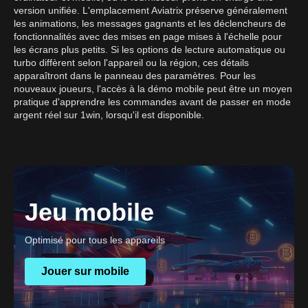
version unifiée. L'emplacement Aviatrix préserve généralement
les animations, les messages gagnants et les déclencheurs de
fonctionnalités avec des mises en page mises à l'échelle pour
les écrans plus petits. Si les options de lecture automatique ou
turbo diffèrent selon l'appareil ou la région, ces détails
apparaîtront dans le panneau des paramètres. Pour les
nouveaux joueurs, l'accès à la démo mobile peut être un moyen
pratique d'apprendre les commandes avant de passer en mode
argent réel sur 1win, lorsqu'il est disponible.
Jeu mobile
Optimisé pour tous les appareils
Jouer sur mobile